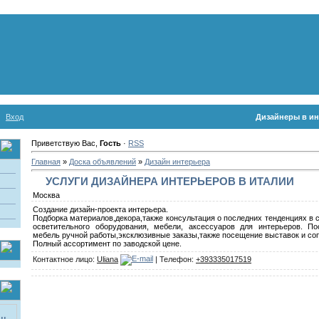
Вход
Дизайнеры в ин
Приветствую Вас,
Гость
·
RSS
Главная
»
Доска объявлений
»
Дизайн интерьера
УСЛУГИ ДИЗАЙНЕРА ИНТЕРЬЕРОВ В ИТАЛИИ
Москва
Coздание дизайн-проекта интерьера.
Подборка материалов,декора,также консультация о последних тенденциях в 
осветительного оборудования, мебели, аксессуаров для интерьеров. П
мебель ручной работы,эксклюзивные заказы,также посещение выставок и со
Полный ассортимент по заводской цене.
Контактное лицо:
Uliana
| Телефон:
+393335017519