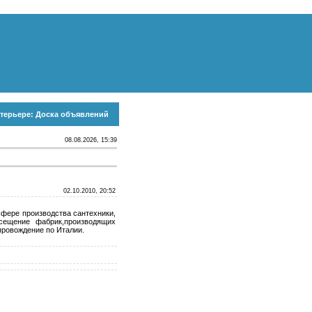
терьере: Доска объявлений
08.08.2026, 15:39
02.10.2010, 20:52
сфере производства сантехники,
осещение фабрик,производящих
провождение по Италии.