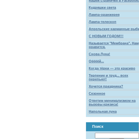
нашей страничке в Facebook!
Кудряшки света
Лампа-оранжерея
Лампа-телескоп
Апрельские карманные рыб
С НОВЫМ ГОДОМ!!!
Называется "Мембрана". Нам
нравится.
Снова Луна!
Оёёёёй...
Когда тёрки — это красиво
Терпение и труд... всех
перепьют!
Хочется праздника?
Сезонное
Ответим минимализмом на
вызовы кризиса!
Напольная луна
Поиск