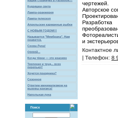
нашей страничке в Facebook!!!
чертежей.
Кудряшки света
Авторское со
Лампа-оранжерея
Проектирован
Лампа-телескоп
Разработк
Апрельские карманные рыбки
преобразован
С НОВЫМ ГОДОМ!!!
Фотореалист
Называется "Мембрана". Нам
нравится.
и экстерьеро
Снова Луна!
Контактное л
Оёёёёй...
| Телефон:
8 
Когда тёрки — это красиво
Терпение и труд... всех
перепьют!
Хочется праздника?
Сезонное
Ответим минимализмом на
вызовы кризиса!
Напольная луна
Поиск