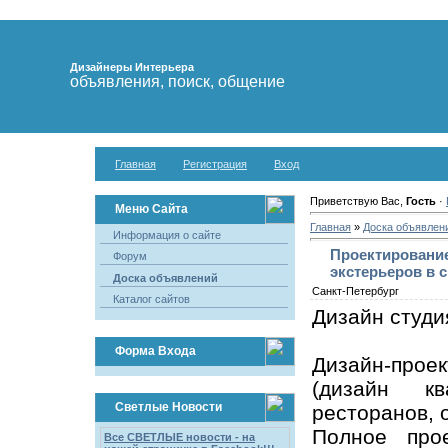
Дизайнеры Интерьера
объявления, поиск, общение
Главная
Регистрация
Вход
Приветствую Вас,
Гость
·
Меню Сайта
Главная
»
Доска объявлен
Информация о сайте
Проектирование
Форум
экстерьеров в 
Доска объявлений
Санкт-Петербург
Каталог сайтов
Дизайн студи
Форма Входа
Дизайн-про
(дизайн кв
Светлые Новости
ресторанов, о
Полное про
Все СВЕТЛЫЕ новости - на