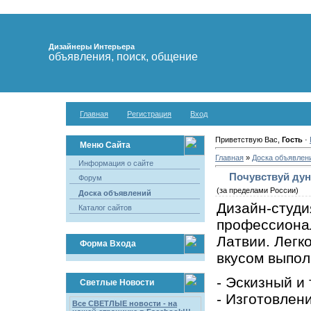
Дизайнеры Интерьера
объявления, поиск, общение
Главная
Регистрация
Вход
Приветствую Вас,
Гость
·
Меню Сайта
Главная
»
Доска объявлен
Информация о сайте
Почувствуй дун
Форум
(за пределами России)
Доска объявлений
Дизайн-студ
Каталог сайтов
профессиона
Латвии. Легк
Форма Входа
вкусом выпол
- Эскизный и
Светлые Новости
- Изготовлени
Все СВЕТЛЫЕ новости - на