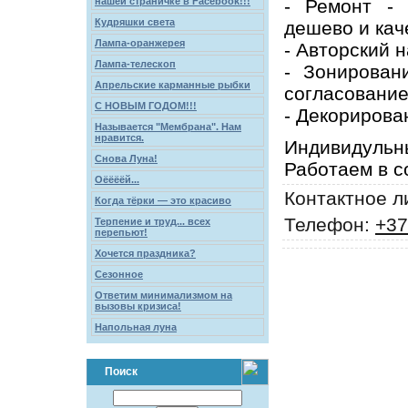
- Ремонт - 
нашей страничке в Facebook!!!
Кудряшки света
дешево и кач
Лампа-оранжерея
- Авторский 
Лампа-телескоп
- Зонирован
Апрельские карманные рыбки
согласование
С НОВЫМ ГОДОМ!!!
- Декорирова
Называется "Мембрана". Нам
нравится.
Индивидульны
Снова Луна!
Работаем в с
Оёёёёй...
Контактное л
Когда тёрки — это красиво
Телефон:
+37
Терпение и труд... всех
перепьют!
Хочется праздника?
Сезонное
Ответим минимализмом на
вызовы кризиса!
Напольная луна
Поиск