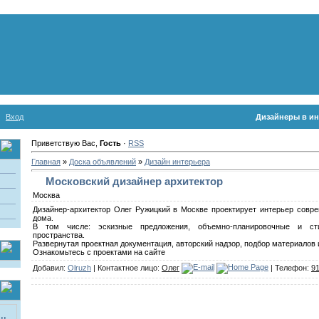
Вход
Дизайнеры в ин
Приветствую Вас,
Гость
·
RSS
Главная
»
Доска объявлений
»
Дизайн интерьера
Московский дизайнер архитектор
Москва
Дизайнер-архитектор Олег Ружицкий в Москве проектирует интерьер совре
дома.
В том числе: эскизные предложения, объемно-планировочные и ст
пространства.
Развернутая проектная документация, авторский надзор, подбор материалов
Ознакомьтесь с проектами на сайте
Добавил:
Olruzh
| Контактное лицо:
Олег
| Телефон:
9