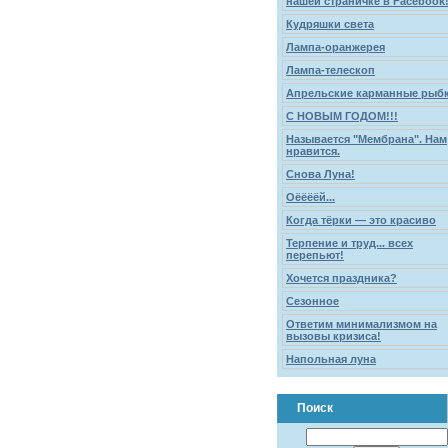
нашей страничке в Facebook!
Кудряшки света
Лампа-оранжерея
Лампа-телескоп
Апрельские карманные рыб
С НОВЫМ ГОДОМ!!!
Называется "Мембрана". Нам
нравится.
Снова Луна!
Оёёёёй...
Когда тёрки — это красиво
Терпение и труд... всех
перепьют!
Хочется праздника?
Сезонное
Ответим минимализмом на
вызовы кризиса!
Напольная луна
Поиск