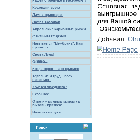
нашей страничке в Facebook!!!
Основная за
Кудряшки света
выигрышное 
Лампа-оранжерея
для Вашей си
Лампа-телескоп
Ознакомьтесь
Апрельские карманные рыбки
С НОВЫМ ГОДОМ!!!
Добавил:
Olr
Называется "Мембрана". Нам
нравится.
Снова Луна!
Оёёёёй...
Когда тёрки — это красиво
Терпение и труд... всех
перепьют!
Хочется праздника?
Сезонное
Ответим минимализмом на
вызовы кризиса!
Напольная луна
Поиск