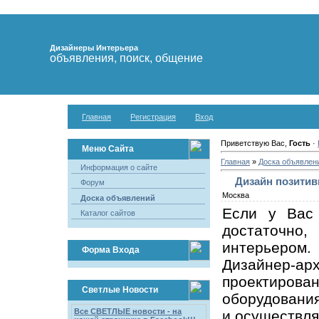
Дизайнеры Интерьера
объявления, поиск, общение
Главная
Регистрация
Вход
Приветствую Вас,
Гость
·
Меню Сайта
Главная
»
Доска объявлен
Информация о сайте
Дизайн позитив
Форум
Москва
Доска объявлений
Если у Вас 
Каталог сайтов
достаточно
интерьером.
Форма Входа
Дизайнер-а
проектиро
Светлые Новости
оборудования
Все СВЕТЛЫЕ новости - на
и осуществля