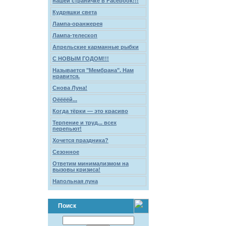
нашей страничке в Facebook!!!
Кудряшки света
Лампа-оранжерея
Лампа-телескоп
Апрельские карманные рыбки
С НОВЫМ ГОДОМ!!!
Называется "Мембрана". Нам
нравится.
Снова Луна!
Оёёёёй...
Когда тёрки — это красиво
Терпение и труд... всех
перепьют!
Хочется праздника?
Сезонное
Ответим минимализмом на
вызовы кризиса!
Напольная луна
Поиск