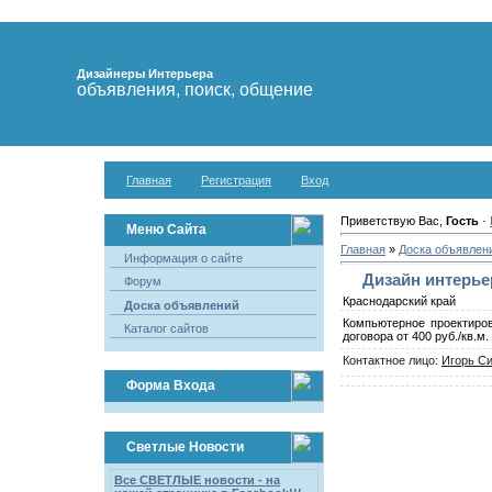
Дизайнеры Интерьера
объявления, поиск, общение
Главная
Регистрация
Вход
Приветствую Вас,
Гость
·
Меню Сайта
Главная
»
Доска объявлен
Информация о сайте
Дизайн интерь
Форум
Краснодарский край
Доска объявлений
Компьютерное проектиров
Каталог сайтов
договора от 400 руб./кв.м.
Контактное лицо:
Игорь С
Форма Входа
Светлые Новости
Все СВЕТЛЫЕ новости - на