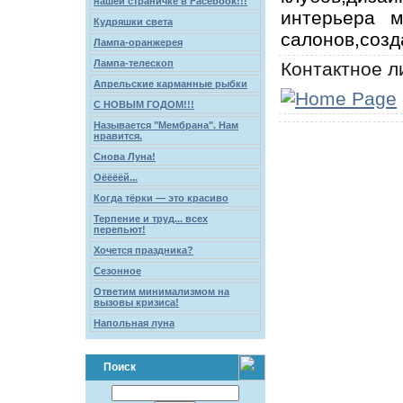
нашей страничке в Facebook!!!
интерьера м
Кудряшки света
салонов,созд
Лампа-оранжерея
Лампа-телескоп
Контактное л
Апрельские карманные рыбки
С НОВЫМ ГОДОМ!!!
Называется "Мембрана". Нам
нравится.
Снова Луна!
Оёёёёй...
Когда тёрки — это красиво
Терпение и труд... всех
перепьют!
Хочется праздника?
Сезонное
Ответим минимализмом на
вызовы кризиса!
Напольная луна
Поиск