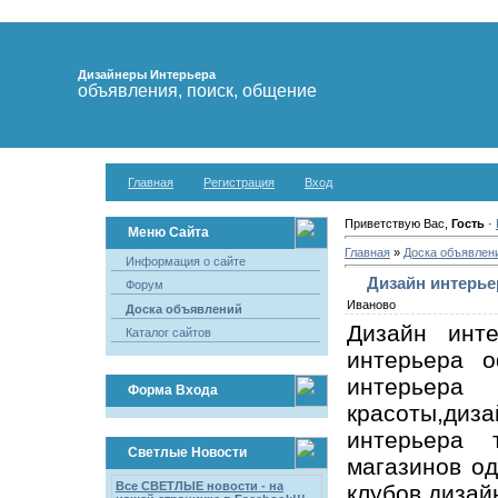
Дизайнеры Интерьера
объявления, поиск, общение
Главная
Регистрация
Вход
Приветствую Вас,
Гость
·
Меню Сайта
Главная
»
Доска объявлен
Информация о сайте
Дизайн интерье
Форум
Иваново
Доска объявлений
Дизайн инте
Каталог сайтов
интерьера о
интерьера 
Форма Входа
красоты,ди
интерьера т
Светлые Новости
магазинов о
Все СВЕТЛЫЕ новости - на
клубов,диза