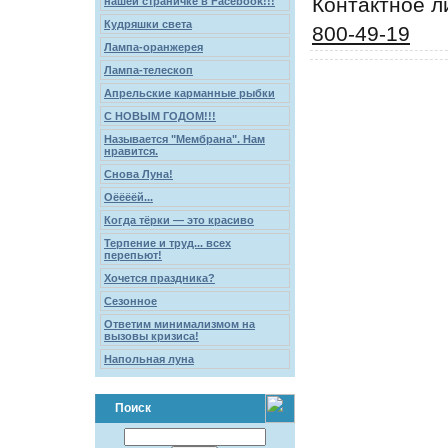
Контактное л
нашей страничке в Facebook!!!
Кудряшки света
800-49-19
Лампа-оранжерея
Лампа-телескоп
Апрельские карманные рыбки
С НОВЫМ ГОДОМ!!!
Называется "Мембрана". Нам
нравится.
Снова Луна!
Оёёёёй...
Когда тёрки — это красиво
Терпение и труд... всех
перепьют!
Хочется праздника?
Сезонное
Ответим минимализмом на
вызовы кризиса!
Напольная луна
Поиск