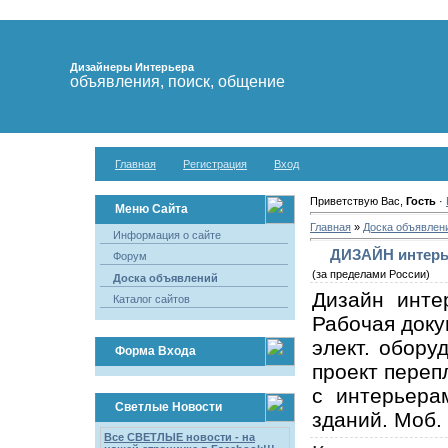
Дизайнеры Интерьера
объявления, поиск, общение
Главная
Регистрация
Вход
Приветствую Вас,
Гость
·
Меню Сайта
Главная
»
Доска объявлен
Информация о сайте
ДИЗАЙН интерь
Форум
(за пределами России)
Доска объявлений
Дизайн инте
Каталог сайтов
Рабочая доку
элект. обору
Форма Входа
проект переп
с интерьера
Светлые Новости
зданий. Моб.
Все СВЕТЛЫЕ новости - на