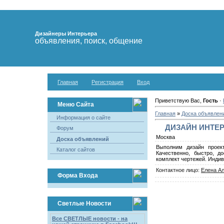
Дизайнеры Интерьера
объявления, поиск, общение
Главная
Регистрация
Вход
Приветствую Вас,
Гость
·
Меню Сайта
Главная
»
Доска объявлен
Информация о сайте
ДИЗАЙН ИНТЕР
Форум
Москва
Доска объявлений
Выполним дизайн проек
Каталог сайтов
Качественно, быстро, д
комплект чертежей. Индив
Контактное лицо:
Елена А
Форма Входа
Светлые Новости
Все СВЕТЛЫЕ новости - на