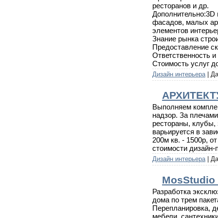
ресторанов и др.
Дополнительно:3D 
фасадов, малых ар
элементов интерье
Знание рынка стро
Предоставление ск
Ответственность и
Стоимость услуг до
Дизайн интерьера
| Д
AРХИТЕКТ
Выполняем комплек
надзор. За плечами
рестораны, клубы, 
варьируется в зави
200м кв. - 1500р, о
стоимости дизайн-п
Дизайн интерьера
| Д
MosStudio
Разработка эксклюз
дома по трем пакет
Перепланировка, д
мебели, сантехник