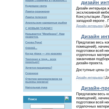
нашей страничке в Facebook!!!
дизайн ин
Кудряшки света
Дизайн интерьера 
Лампа-оранжерея
эксклюзивной мебел
Консультации .Про
Лампа-телескоп
западной европе . 
Апрельские карманные рыбки
Дизайн интерьера
| Д
С НОВЫМ ГОДОМ!!!
Называется "Мембрана". Нам
Дизайн ин
нравится.
Предлагаю весь ко
Снова Луна!
помещений), начин
Оёёёёй...
подготовки всей н
Когда тёрки — это красиво
отделочных материа
заканчивая подбор
Терпение и труд... всех
перепьют!
дизайн-проекта.
Хочется праздника?
Доступные цены (от
Сезонное
Дизайн интерьера
| Д
Ответим минимализмом на
вызовы кризиса!
Дизайн-пр
Напольная луна
Предлагаем весь к
помещений), начин
Поиск
подготовки всей н
отделочных материа