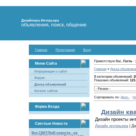
Дизайнеры Интерьера
объявления, поиск, общение
Главная
Регистрация
Вход
Приветствую Вас,
Гость
·
Меню Сайта
Главная
»
Доска объявлен
Информация о сайте
В категории объявлений:
2
Форум
Показано объявлений:
121
Доска объявлений
Каталог сайтов
Сортировать по:
Дате
·
Н
Форма Входа
Дизайн кв
Дизайн проекты инт
Светлые Новости
Дизайн интерьера
| Д
Все СВЕТЛЫЕ новости - на